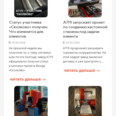
Статус участника
А719 запускает проект
«Сколково» получен.
по созданию кастомной
Что изменится для
станины под задачи
клиентов
клиента
📆 29.04.2026
📆 20.04.2026
На прошлой неделе мы
А719 продолжает расширять
получили то, к чему системно
горизонты сотрудничества. На
шли почти полгода: завод А719
этой неделе завод заключил
официально получил статус
договор и уже приступил к...
участника проекта Фонда
читать дальше →
«Сколково»
читать дальше →