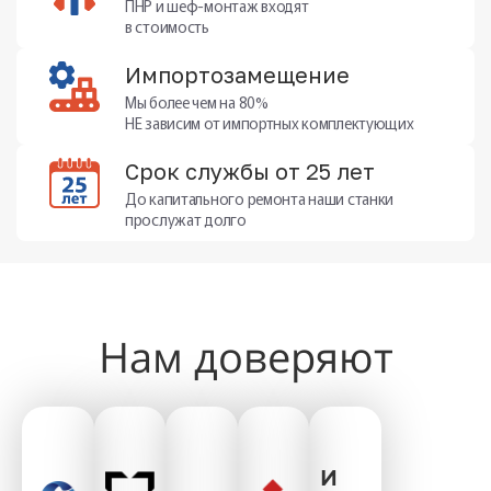
ПНР и шеф-монтаж входят
в стоимость
Импортозамещение
Мы более чем на 80%
НЕ зависим от импортных комплектующих
Срок службы от 25 лет
До капитального ремонта наши станки
прослужат долго
Нам доверяют
и